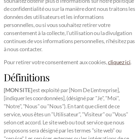
souhaitez obtenir plus d'informations sur notre politique
de confidentialité ou sur la manière dont nous traitons les
données des utilisateurs et les informations
personnelles, ou si vous souhaitez retirer votre
consentement à la collecte, l'utilisation ou la divulgation
continues de vos informations personnelles, n'hésitez pas
à nous contacter.
Pour retirer votre consentement aux cookies,
cliquez ici
.
Définitions
[MON SITE]
est exploité par [Nom De L'entreprise],
[indiquer les coordonnées], (désigné par "Je", "Moi",
"Notre", "Nous" ou "Nous"). En tant que client de ce
service, vous êtes un "Utilisateur", "Visiteur" ou "Vous"
selon cet accord. Le site web ou tout service que nous
proposons sera désigné par les termes "site web" ou
"service". Les services externes ou les intégrations de ce