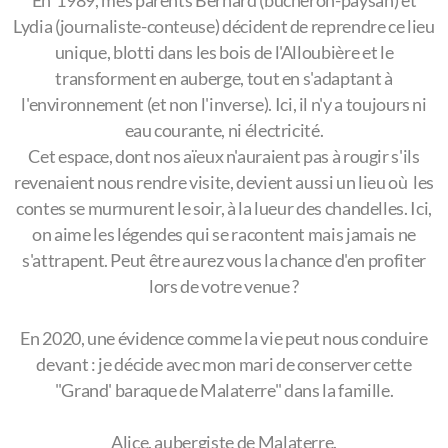
En 1989, mes parents Bernard (bûcheron-paysan) et
Lydia (journaliste-conteuse) décident de reprendre ce lieu
unique, blotti dans les bois de l'Alloubière et le
transforment en auberge, tout en s'adaptant à
l'environnement (et non l'inverse). Ici, il n'y a toujours ni
eau courante, ni électricité.
Cet espace, dont nos aïeux n'auraient pas à rougir s'ils
revenaient nous rendre visite, devient aussi un lieu où les
contes se murmurent le soir, à la lueur des chandelles. Ici,
on aime les légendes qui se racontent mais jamais ne
s'attrapent. Peut être aurez vous la chance d'en profiter
lors de votre venue ?
En 2020, une évidence comme la vie peut nous conduire
devant : je décide avec mon mari de conserver cette
"Grand' baraque de Malaterre" dans la famille.
Alice, aubergiste de Malaterre.