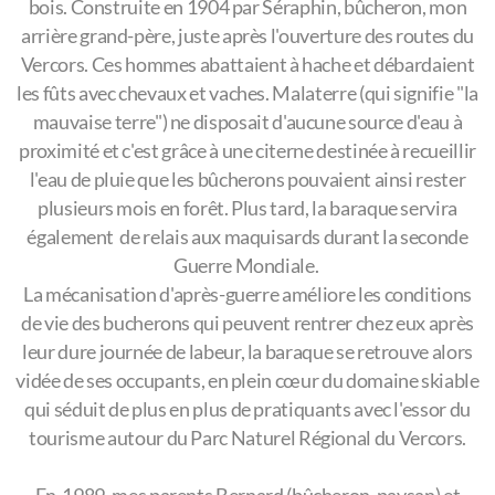
bois. Construite en 1904 par Séraphin, bûcheron, mon
arrière grand-père, juste après l'ouverture des routes du
Vercors. Ces hommes abattaient à hache et débardaient
les fûts avec chevaux et vaches. Malaterre (qui signifie "la
mauvaise terre") ne disposait d'aucune source d'eau à
proximité et c'est grâce à une citerne destinée à recueillir
l'eau de pluie que les bûcherons pouvaient ainsi rester
plusieurs mois en forêt. Plus tard, la baraque servira
également de relais aux maquisards durant la seconde
Guerre Mondiale.
La mécanisation d'après-guerre améliore les conditions
de vie des bucherons qui peuvent rentrer chez eux après
leur dure journée de labeur, la baraque se retrouve alors
vidée de ses occupants, en plein cœur du domaine skiable
qui séduit de plus en plus de pratiquants avec l'essor du
tourisme autour du Parc Naturel Régional du Vercors.